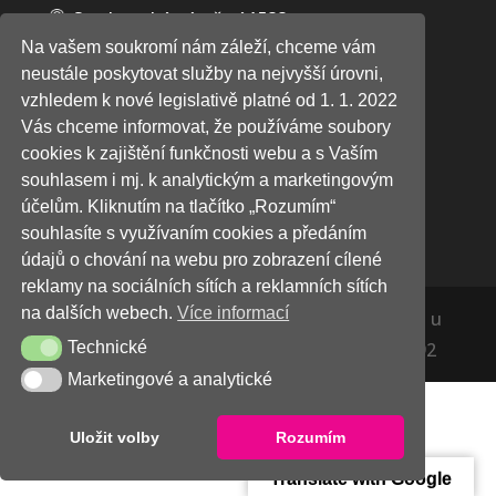
Studentské náměstí 1533
Na vašem soukromí nám záleží, chceme vám
neustále poskytovat služby na nejvyšší úrovni,
Recepce budovy UH5 (Nonstop)
vzhledem k nové legislativě platné od 1. 1. 2022
+420 571 891 286
Vás chceme informovat, že používáme soubory
+420 605 230 326
cookies k zajištění funkčnosti webu a s Vaším
Studentské náměstí 1535
souhlasem i mj. k analytickým a marketingovým
účelům. Kliknutím na tlačítko „Rozumím“
souhlasíte s využívaním cookies a předáním
údajů o chování na webu pro zobrazení cílené
reklamy na sociálních sítích a reklamních sítích
na dalších webech.
Více informací
EDUHA, s.r.o. zapsaná v obchodním rejstříku u
Krajského soudu v Brně, odd. C, vložka 51592
Technické
Technické
Marketingové a analytické
Marketingové a analytické
Uložit volby
Rozumím
Translate with Google